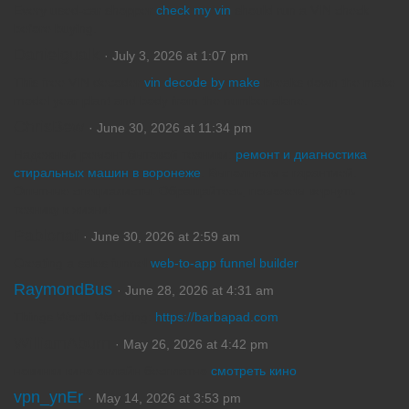
Every used-car shopper
check my vin
should run a VIN check
before buying.
Danielgualk
· July 3, 2026 at 1:07 pm
This free VIN decoder
vin decode by make
breaks down the make
model year plant and body from the number alone.
ChrisBew
· June 30, 2026 at 11:34 pm
Надежный ремонт бытовой техники:
ремонт и диагностика
стиральных машин в воронеже
. Выполняем с гарантией.
Опытные специалисты. Обращайтесь, поможем вернуть
технику к жизни!
Pablonaf
· June 30, 2026 at 2:59 am
Creating a sales funnel
web-to-app funnel builder
RaymondBus
· June 28, 2026 at 4:31 am
Things Worth Watching:
https://barbapad.com
WilliamAburn
· May 26, 2026 at 4:42 pm
новинки кино онлайн бесплатно
смотреть кино
vpn_ynEr
· May 14, 2026 at 3:53 pm