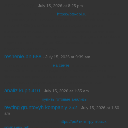
Andrewbiogy
· July 15, 2026 at 8:25 pm
Промтранс – Сервис – 24/7
https://pts-gbi.ru
. Наша компания
— производитель высококачественных железобетонных
изделий (ЖБИ) с собственными заводами и строгим
контролем качества по ГОСТ. Осуществляем полный цикл
производства: плиты перекрытия, сваи, фундаментные блоки,
дорожные плиты и другие ЖБИ, включая нестандартные
изделия по вашим чертежам.
reshenie-an 688
· July 15, 2026 at 9:39 am
Решили купить квартиру?
на сайте
проверим документы и
застройщика, оценим юридическую чистоту объекта и
безопасно сопроводим сделку на всех этапах — от выбора
недвижимости до регистрации права собственности.
analiz kupit 410
· July 15, 2026 at 1:35 am
анализы купить спб
купить готовые анализы
reyting gruntovyh kompaniy 252
· July 15, 2026 at 1:30
am
Рейтинг грунтовых компаний
https://рейтинг-грунтовых-
компаний.рф
поможет выбрать надежного поставщика