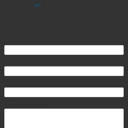
Существуют ли
vpn
-решения специально для малого бизнеса?
Leave a Reply
Your email address will not be published.
Required fields are
marked
*
Name
Email
Website
What's on your mind?