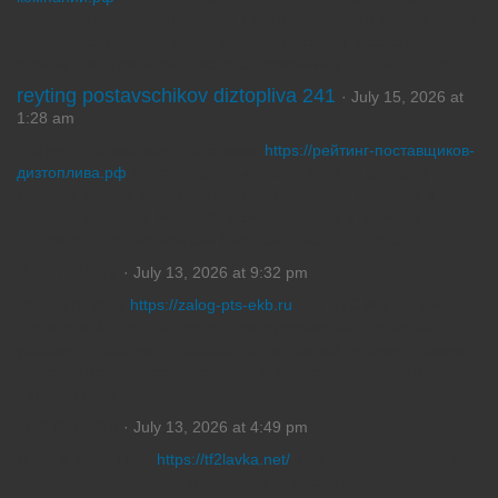
плодородного, растительного, планировочного и других видов
грунта. Сравнивайте цены, условия доставки, ассортимент,
отзывы клиентов и качество обслуживания в одном каталоге.
reyting postavschikov diztopliva 241
· July 15, 2026 at
1:28 am
Рейтинг поставщиков дизтоплива
https://рейтинг-поставщиков-
дизтоплива.рф
поможет сравнить компании по качеству
топлива, ценам, условиям поставки, скорости доставки и
отзывам клиентов. Изучайте обзоры, оценки и выбирайте
надежного поставщика для бизнеса и частных нужд.
Justinsurgy
· July 13, 2026 at 9:32 pm
Получите займ
https://zalog-pts-ekb.ru
под ПТС без лишних
сложностей. Простая процедура оформления, понятные
условия, оперативное рассмотрение заявки, индивидуальный
подход и возможность продолжать пользоваться своим
автомобилем.
Richardsap
· July 13, 2026 at 4:49 pm
Ищешь ключ TF2?
https://tf2lavka.net/
выберите подходящее
предложение и оформите покупку за несколько минут.