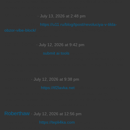
Быстрая доставка, безопасная оплата, удобный интерфейс и
актуальная информация о наличии ключей.
MichaelTeeks
· July 13, 2026 at 2:48 pm
Революция в Tilda
https://u11.ru/blog/tpost/revoluciya-v-tilda-
obzor-vibe-block/
Обзор нового Vibe-Block (Вайб-блок) с
искусственным интеллектом
OscarPhema
· July 12, 2026 at 9:42 pm
Looking for AI tools?
submit ai tools
discover and find the best
services for content creation, programming, data analysis, design,
marketing, training, and productivity. Reviews, ratings, filters, and
a convenient category search.
Kevinsninc
· July 12, 2026 at 9:38 pm
Ищешь ключ TF2?
https://tf2lavka.net
выберите подходящее
предложение и оформите покупку за несколько минут.
Быстрая доставка, безопасная оплата, удобный интерфейс и
актуальная информация о наличии ключей.
Roberthaw
· July 12, 2026 at 12:56 pm
Полезный портал
https://tepli4ka.com
про сад, огород и
приусадебный участок с практическими рекомендациями для