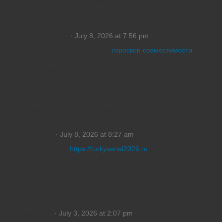
Статьи врачей, рекомендации, обзоры медицинских
исследований, советы по здоровому образу жизни и ответы на
популярные вопросы.
LeonardWhose
· July 8, 2026 at 7:56 pm
Хочешь узнать совместимость?
гороскоп совместимости
понять, подходите ли вы друг другу, помогает не общий
гороскоп по знаку, а разбор по дате рождения обоих
партнёров. На Luore можно бесплатно рассчитать
совместимость по дате рождения и получить натальную карту
с расшифровкой: сервис показывает сильные стороны пары,
зоны напряжения и советы, как сделать отношения
гармоничнее.
Careyrency
· July 8, 2026 at 8:27 am
Турецкие сериалы
https://turkyserial2026.ru
и фильмы онлайн
бесплатно на TurkySerial! «Постучись в мою дверь»,
«Основание: Осман», «Великолепный век», «Черно-белая
любовь» и другие легендарные dizi с русским дубляжом в HD-
качестве. Погрузитесь в мир турецкой любви, драм и страсти
— новинки и классика жанра каждый день, без регистрации.
RichardMix
· July 3, 2026 at 2:07 pm