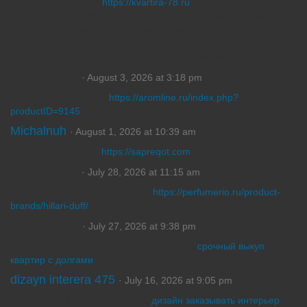
Подберем квартиру
https://kvartira-78.ru
в Санкт-Петербурге с
учетом ваших требований и бюджета. Проверим юридическую
историю недвижимости, оценим риски, организуем
просмотры, поможем получить ипотеку и сопроводим сделку
до государственной регистрации права собственности.
Jamesquern
· August 3, 2026 at 3:18 pm
Лучшее прямо здесь:
https://aromline.ru/index.php?
productID=9145
Michalnuh
· August 1, 2026 at 10:39 am
The best reads here
https://sapreqot.com
Robertquoto
· July 28, 2026 at 11:15 am
Дополнительная информация:
https://perfumerio.ru/product-
brands/hillari-duff/
AlbertUndub
· July 27, 2026 at 9:38 pm
продам квартиру срочно без посредника
срочный выкуп
квартир с долгами
dizayn interera 475
· July 16, 2026 at 9:05 pm
студия дизайна спб интерьера
дизайн заказывать интерьер