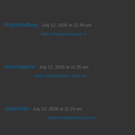
дачников. Статьи о выращивании культур, уходе за деревьями
и кустарниками, обустройстве территории, поливе,
подкормках, теплицах и богатом урожае.
Raymondbaw
· July 12, 2026 at 12:49 pm
Мировые новости
https://trawa-moscow.ru
в режиме реального
времени. Следите за главными событиями политики,
экономики, общества, технологий, науки, культуры, спорта и
международных отношений. Оперативные публикации,
аналитика, интервью и важные новости со всего мира.
Aaronappow
· July 12, 2026 at 11:25 am
Все о ремонте
https://stroymaster-base.ru
и строительстве
дома в одном месте. Руководства по возведению зданий,
внутренней и внешней отделке, инженерным системам,
выбору материалов, инструментов, современным технологиям
и идеям для комфортного жилья.
JasonSah
· July 12, 2026 at 11:24 am
Медицинский портал
https://registratura24.com
с полезной
информацией о здоровье, заболеваниях, симптомах,
диагностике, профилактике и современных методах лечения.